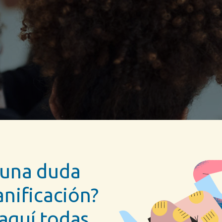
guna duda
anificación?
aquí todas