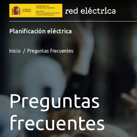
Pasar al contenido principal
Planificación eléctrica
Sobrescribir enlaces de ayud
Inicio
Preguntas Frecuentes
Preguntas
frecuentes